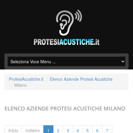
ProtesiAcustiche.it
Elenco Aziende Protesi Acustiche
Milano
ELENCO AZIENDE PROTESI ACUSTICHE
MILANO
Inizio
Indietro
1
2
3
4
5
6
7