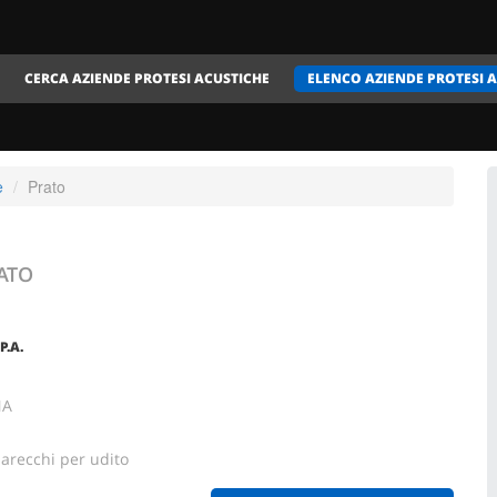
CERCA AZIENDE PROTESI ACUSTICHE
ELENCO AZIENDE PROTESI 
e
Prato
ATO
P.A.
NA
parecchi per udito