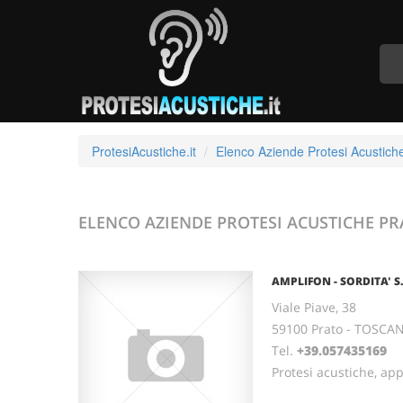
ProtesiAcustiche.it
Elenco Aziende Protesi Acustich
ELENCO AZIENDE PROTESI ACUSTICHE
PR
AMPLIFON - SORDITA' S.
Viale Piave, 38
59100 Prato - TOSCA
Tel.
+39.057435169
Protesi acustiche, ap